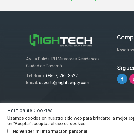
Comp
Nosotro
Av. La Pulida, PH Miradores Residences,
Ciudad de Panamá
Sígue
Teléfono:
(+507) 269-3527
Email:
soporte@hightechpty.com
Política de Cookies
Usamos cookies en nuestro sitio web para brindarte la mejor expe
en "Aceptar", aceptas el uso de cookies.
Copyright © 2021 HighTech. Todos los derechos reservados.
.
No vender mi información personal