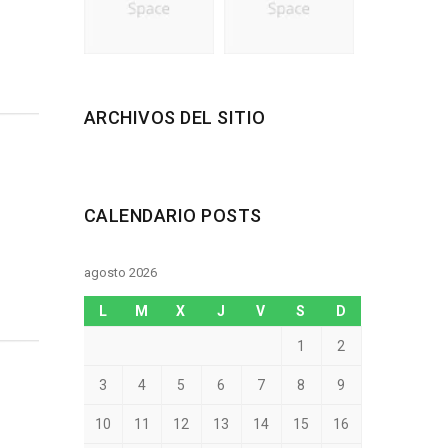
ARCHIVOS DEL SITIO
CALENDARIO POSTS
agosto 2026
L
M
X
J
V
S
D
1
2
3
4
5
6
7
8
9
10
11
12
13
14
15
16